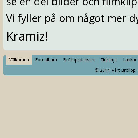
se en del bilder och filmkli
Vi fyller på om något mer d
Kramiz!
Välkomna
Fotoalbum
Bröllopsdansen
Tidslinje
Länkar
© 2014. Vårt Bröllop 