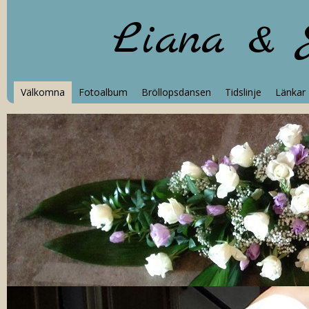
Liana & 
Välkomna
Fotoalbum
Bröllopsdansen
Tidslinje
Länkar